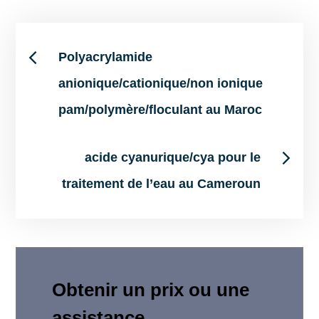
Post
Polyacrylamide
anionique/cationique/non ionique
navigation
pam/polymère/floculant au Maroc
acide cyanurique/cya pour le
traitement de l’eau au Cameroun
Obtenir un prix ou une
assistance