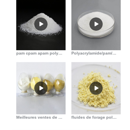
pam cpam apam polyacrylamide anionique à vendre en Algérie
Polyacrylamide/pam/polymère floculant pour le traitement des eaux usées
Meilleures ventes de polyacrylamide anionique pour les champs pétrolifères et le forage
fluides de forage polyacrylamide anionique en Belgique