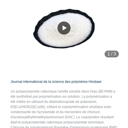
1
/
3
Journal international de la science des polymères Hindawi
Un polyacrylamide cationique ramifié soluble dans l'eau (BCPAM) a
été synthétisé par polymérisation en solution. La polymérisation a
été initiée en utilisant du dipériatocuprate de potassium,
K5[Cu(HIO6)2](Cu(III)), initiant la copolymérisation vinylique auto-
condensante de l'acrylamide et du monomère de chlorure
d'acryloxyéthyltriméthylammonium (DAC). Le copolymère résultant
était le polyacrylamide cationique polyacrylamide anionique.
Chlorure de polyaluminium Polymère d'ammonium quaternaire BWD