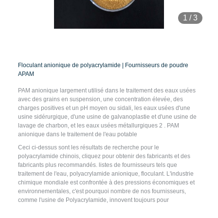
1
/
3
Floculant anionique de polyacrylamide | Fournisseurs de poudre
APAM
PAM anionique largement utilisé dans le traitement des eaux usées
avec des grains en suspension, une concentration élevée, des
charges positives et un pH moyen ou sidali, les eaux usées d'une
usine sidérurgique, d'une usine de galvanoplastie et d'une usine de
lavage de charbon, et les eaux usées métallurgiques 2 . PAM
anionique dans le traitement de l'eau potable
Ceci ci-dessus sont les résultats de recherche pour le
polyacrylamide chinois, cliquez pour obtenir des fabricants et des
fabricants plus recommandés. listes de fournisseurs tels que
traitement de l'eau, polyacrylamide anionique, floculant. L'industrie
chimique mondiale est confrontée à des pressions économiques et
environnementales, c'est pourquoi nombre de nos fournisseurs,
comme l'usine de Polyacrylamide, innovent toujours pour