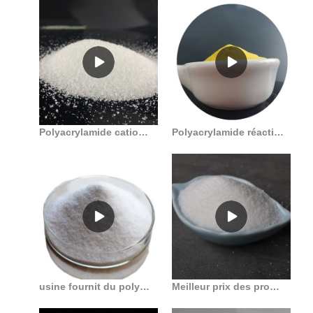
Polyacrylamide cationique haute performance pour le traitement des eaux usées. en Algérie
Polyacrylamide réactif chinois pour le traitement des eaux usées en Algérie
usine fournit du polyacrylamide comme produits pétrochimiques au Mali
Meilleur prix des produits chimiques perle de polyélectrolyte polyacrylamide en Algérie