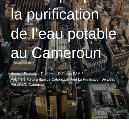
la purification
de l’eau potable
au Cameroun
Home
Produits
Traitement De L'eau PAM
Polymère Polyacrylamide Cationique Pour La Purification De L’eau
Potable Au Cameroun