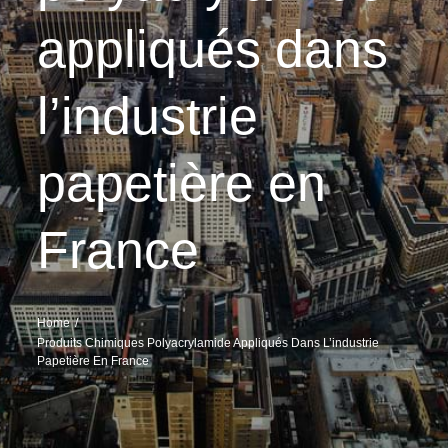
appliqués dans
l’industrie
papetière en
France
Home
Produits Chimiques Polyacrylamide Appliqués Dans L’industrie
Papetière En France