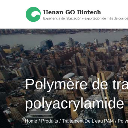
Skip
to
content
Polymère de tra
polyacrylamide 
Home
Produits
Traitement De L'eau PAM
Poly