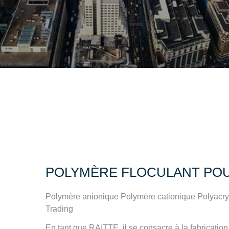
POLYMÈRE FLOCULANT POUR
Polymère anionique Polymère cationique Polyacry
Trading
En tant que RAITTE, il se consacre à la fabricati