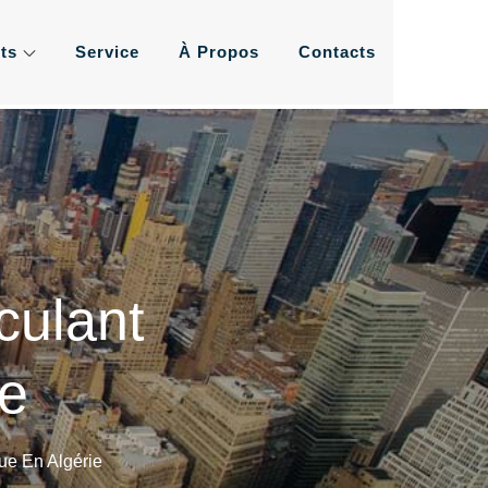
ts
Service
À Propos
Contacts
ement de l'eau les plus
us
culant
ie
ue En Algérie