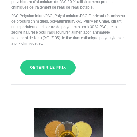
polychlorure d'aluminium de PAC 30 % utilisé comme produits
chimiques de traitement de l'eau de l'eau potable.
PAC Polyaluminium/PAC, Polyaluminium/PAC Fabricant / fournisseur
de produits chimiques, polyaluminium/PAC Purify en Chine, offrant
un importateur de chlorure de polyaluminium à 30 % PAC, de la
zéolite naturelle pour l'aquaculture/l'alimentation animale/le
traitement de l'eau (XG -Z-05), le floculant cationique polyacrylamide
à prix chimique, etc.
OBTENIR LE PRIX