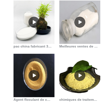
pac china fabricant 30% de produits chimiques de traitement de l’eau au Burkina Faso
Meilleures ventes de polymères améliorant la viscosité pac en Tunisie
Agent floculant de chlorure de polyaluminium al2o3 pac à 30% agents auxiliaires de revêtement
chimiques de traitement de l’eau de qualité industrielle pac