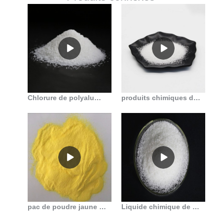
Chlorure de polyaluminium 30% pac pour le traitement de l’eau potable en Algérie
produits chimiques de traitement de l’eau en polychlorure d’aluminium/pac en Tunisie
pac de poudre jaune de haute qualité en France
Liquide chimique de poudre de chlorure de polyaluminium pac avec du COA pour le traitement de l’eau