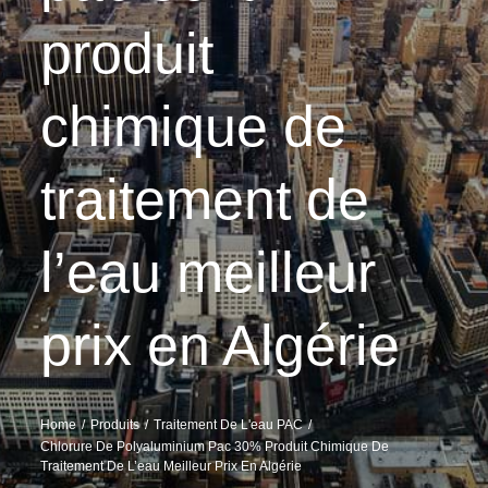
produit
chimique de
traitement de
l’eau meilleur
prix en Algérie
Home
Produits
Traitement De L'eau PAC
Chlorure De Polyaluminium Pac 30% Produit Chimique De
Traitement De L’eau Meilleur Prix En Algérie