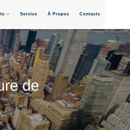
ts
Service
À Propos
Contacts
ement de l'eau les plus
us
ure de
oc