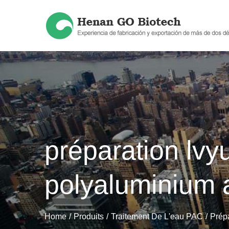
Skip
to
content
préparation lvy
polyaluminium 
Home
Produits
Traitement De L'eau PAC
Prép