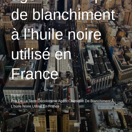
de blanchiment
à l’huile noire
utilisé en
France
Home
Prix De La Terre Décolorante Agent Chimique De Blanchiment À
L’huile Noire Utilisé En France