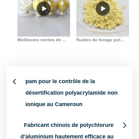
Meilleures ventes de polyacrylamide anionique pour les champs pétrolifères et le forage
fluides de forage polyacrylamide anionique en Belgique
Post
pam pour le contrôle de la
désertification polyacrylamide non
navigation
ionique au Cameroun
Fabricant chinois de polychlorure
d’aluminium hautement efficace au