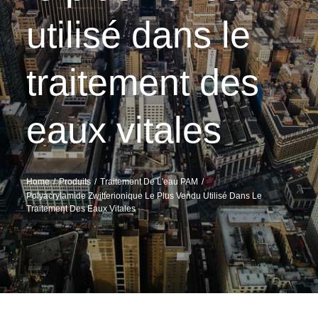
utilisé dans le
traitement des
eaux vitales
Home
Produits
Traitement De L'eau PAM
Polyacrylamide Zwitterionique Le Plus Vendu Utilisé Dans Le
Traitement Des Eaux Vitales