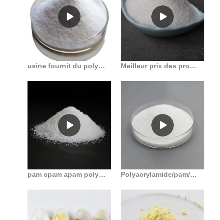
usine fournit du polyacrylamide comme produits pétrochimiques au Mali
Meilleur prix des produits chimiques perle de polyélectrolyte polyacrylamide en Algérie
pam cpam apam polyacrylamide anionique à vendre en Algérie
Polyacrylamide/pam/polymère floculant pour le traitement des eaux usées