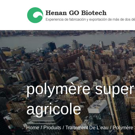
Skip
to
content
polymère super
agricole
Home
Produits
Traitement De L'eau
Polymère 