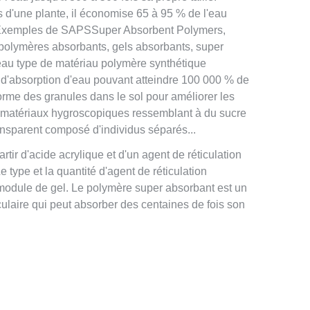
s d'une plante, il économise 65 à 95 % de l'eau
gesExemples de SAPSSuper Absorbent Polymers,
polymères absorbants, gels absorbants, super
veau type de matériau polymère synthétique
l d'absorption d'eau pouvant atteindre 100 000 % de
rme des granules dans le sol pour améliorer les
 matériaux hygroscopiques ressemblant à du sucre
ransparent composé d'individus séparés...
ir d'acide acrylique et d'un agent de réticulation
 type et la quantité d'agent de réticulation
e module de gel. Le polymère super absorbant est un
laire qui peut absorber des centaines de fois son