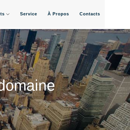
ts
Service
À Propos
Contacts
ement de l'eau les plus
us
 domaine