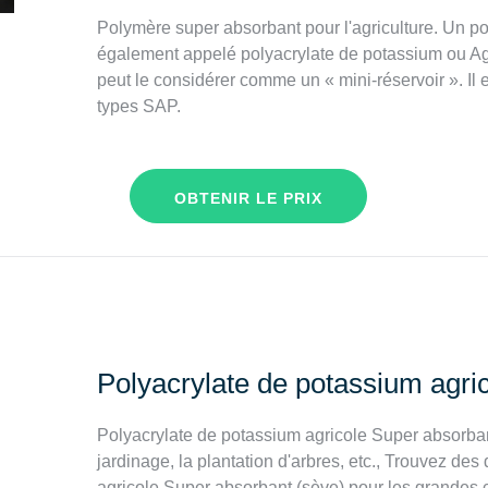
Polymère super absorbant pour l'agriculture. Un po
également appelé polyacrylate de potassium ou Ag-S
peut le considérer comme un « mini-réservoir ». Il 
types SAP.
OBTENIR LE PRIX
Polyacrylate de potassium agri
Polyacrylate de potassium agricole Super absorbant 
jardinage, la plantation d'arbres, etc., Trouvez des
agricole Super absorbant (sève) pour les grandes cul