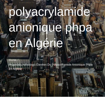
polyacrylamide
anionique phpa
en Algérie
Home
Propriétés Adhésives Élevées Du Polyacrylamide Anionique Phpa
En Algérie