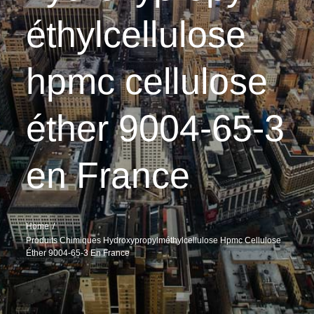
éthylcellulose
hpmc cellulose
éther 9004-65-3
en France
Home
Produits Chimiques Hydroxypropylméthylcellulose Hpmc Cellulose
Éther 9004-65-3 En France