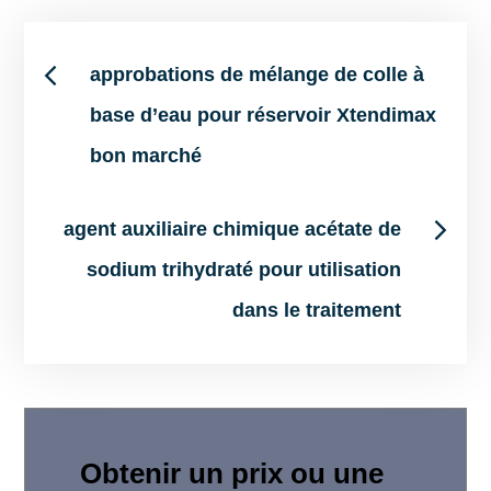
Post
approbations de mélange de colle à
base d’eau pour réservoir Xtendimax
navigation
bon marché
agent auxiliaire chimique acétate de
sodium trihydraté pour utilisation
dans le traitement
Obtenir un prix ou une