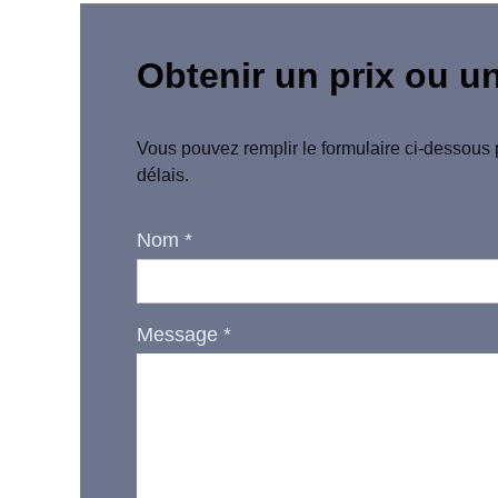
Obtenir un prix ou u
Vous pouvez remplir le formulaire ci-dessous 
délais.
Nom
*
Message
*