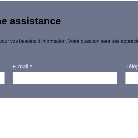
ne assistance
pour vos besoins d'information. Votre question sera très appréc
E-mail
*
Télé