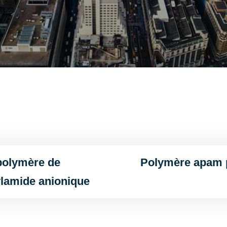
polymère de
Polymère apam p
ylamide anionique