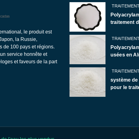
TRAITEMENT
Polyacrylam
traitement 
national, le produit est
TRAITEMENT
 Japon, la Russie,
us de 100 pays et régions.
Polyacrylam
 un service honnête et
usées en Al
oges et faveurs de la part
TRAITEMENT
système de
pour le trai