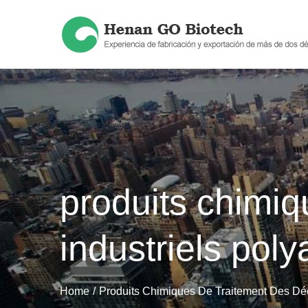
Skip
to
content
produits chimiq
industriels pol
Home
Produits Chimiques De Traitement Des Déc