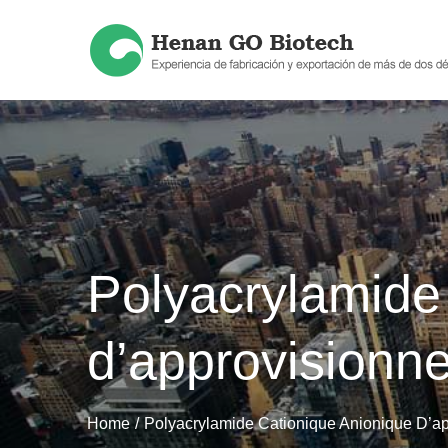
Skip
to
content
Polyacrylamide
d’approvisionn
Home
Polyacrylamide Cationique Anionique D’a