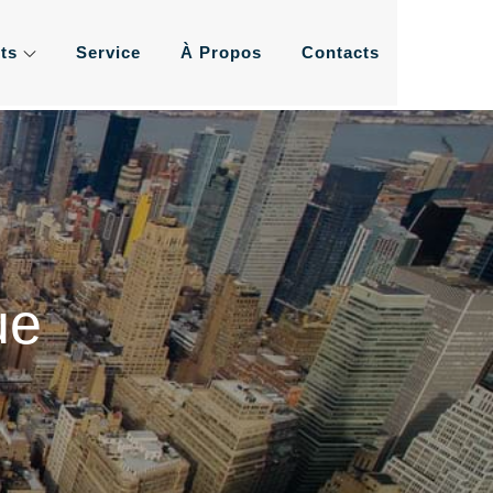
ts
Service
À Propos
Contacts
ement de l'eau les plus
us
ue