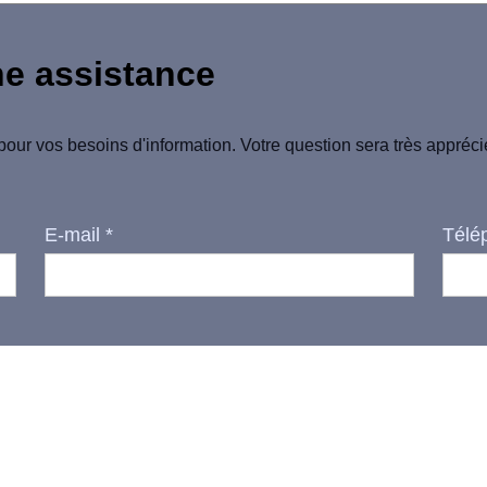
ne assistance
pour vos besoins d'information. Votre question sera très appréc
E-mail
*
Télé