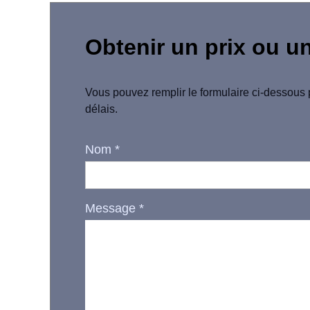
Obtenir un prix ou u
Vous pouvez remplir le formulaire ci-dessous 
délais.
Nom
*
Message
*