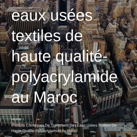
eaux usées
textiles de
haute qualité-
polyacrylamide
au Maroc
Home
Produits Chimiques De Traitement Des Eaux Usées Textiles De
Haute Qualité-Polyacrylamide Au Maroc