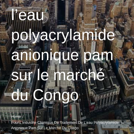
l’eau
polyacrylamide
anionique pam
sur le marché
du Congo
Home
Pour L’industrie Chimique De Traitement De L’eau Polyacrylamide
Anionique Pam Sur Le Marché Du Congo