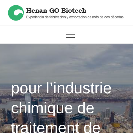
Skip
to
content
Produits chimiques de traitement de
Produits chimiques de traitement de l'eau les plus vendus
l'eau les plus vendus
pour l’industrie
chimique de
traitement de