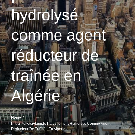
hydrolysé
comme agent
réducteur de
traînée en
Algérie
Home
Phpa Polyacrylamide Partiellement Hydrolysé Comme Agent
Réducteur De Traînée En Algérie