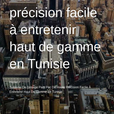
précision facile
à entretenir
haut de gamme
en Tunisie
Home
Système De Dosage Pam Pac De Haute Précision Facile À
Entretenir Haut De Gamme En Tunisie