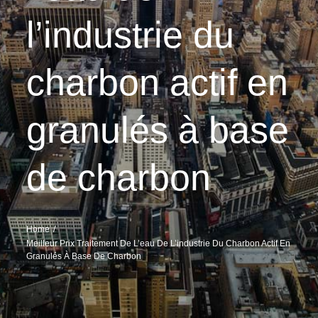
l’industrie du
charbon actif en
granulés à base
de charbon
Home
Meilleur Prix Traitement De L’eau De L’industrie Du Charbon Actif En
Granulés À Base De Charbon