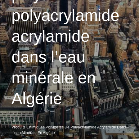
polyacrylamide
acrylamide
dans l’eau
minérale en
Algérie
Home
Produits Chimiques Polymères De Polyacrylamide Acrylamide Dans
L’eau Minérale En Algérie