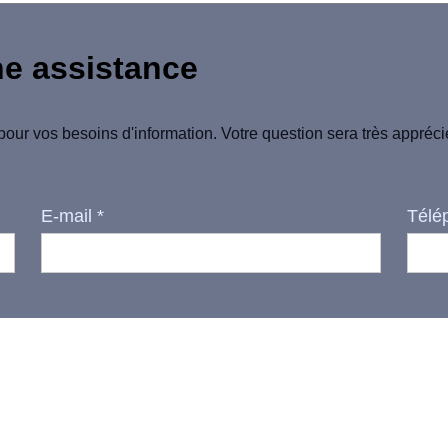
ne assistance
pour vos besoins d'information. Votre question sera très appréc
E-mail
*
Télé