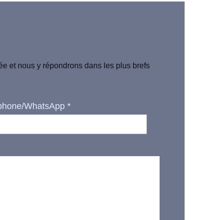
iée et nous y répondrons dans les plus brefs
phone/WhatsApp
*