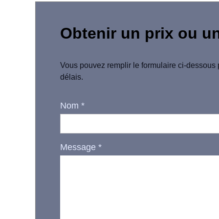
Obtenir un prix ou u
Vous pouvez remplir le formulaire ci-dessous 
délais.
Nom
*
Message
*