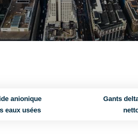
ide anionique
Gants delta
es eaux usées
nett