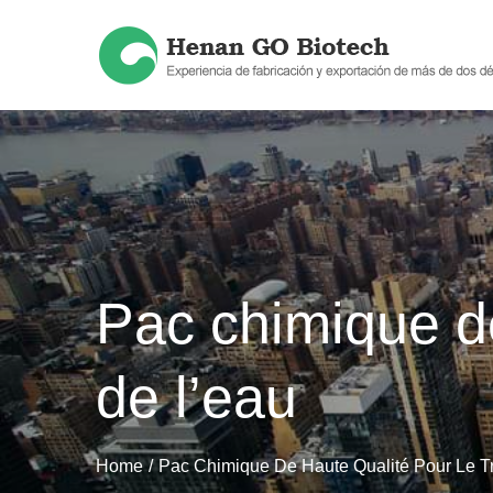
Skip
to
content
Pac chimique de
de l’eau
Home
Pac Chimique De Haute Qualité Pour Le T