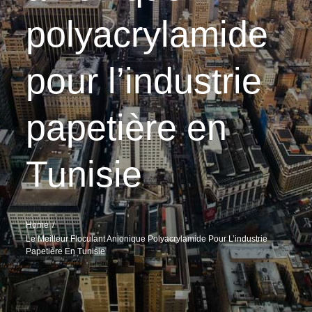
polyacrylamide
pour l’industrie
papetière en
Tunisie
Home
Le Meilleur Floculant Anionique Polyacrylamide Pour L’industrie
Papetière En Tunisie