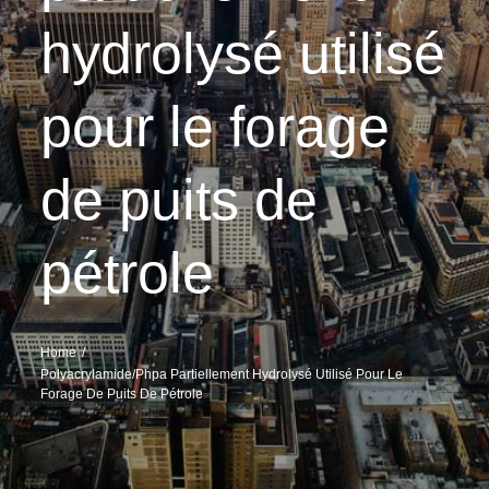
hydrolysé utilisé
pour le forage
de puits de
pétrole
Home
Polyacrylamide/phpa Partiellement Hydrolysé Utilisé Pour Le
Forage De Puits De Pétrole