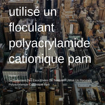
utilisé un
floculant
polyacrylamide
cationique pam
Home
Le Traitement Des Eaux Usées De Teinture A Utilisé Un Floculant
Polyacrylamide Cationique Pam