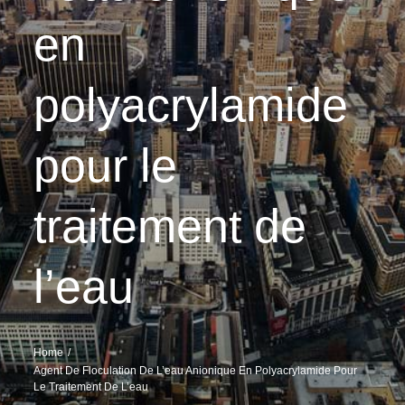
en
polyacrylamide
pour le
traitement de
l’eau
Home
Agent De Floculation De L’eau Anionique En Polyacrylamide Pour
Le Traitement De L’eau