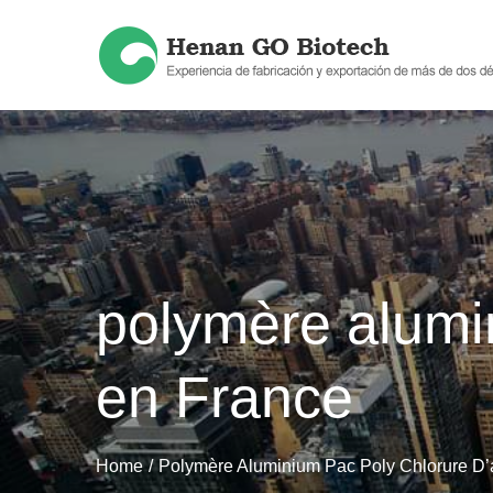
Skip
to
content
polymère alumi
en France
Home
Polymère Aluminium Pac Poly Chlorure D