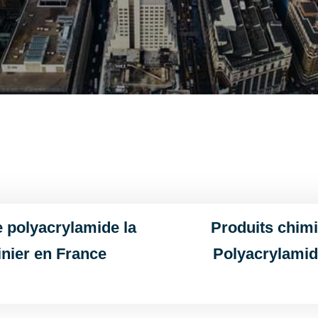
e polyacrylamide la
Produits chim
inier en France
Polyacrylamid