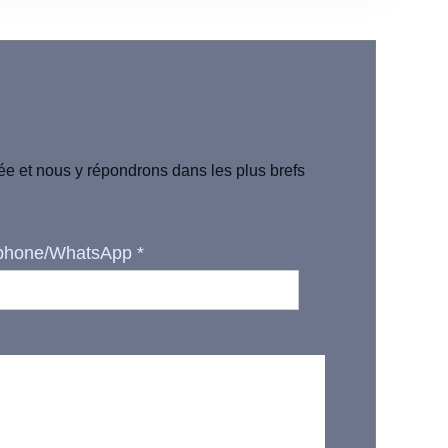
iée et nous y répondrons dans les plus brefs
phone/WhatsApp
*