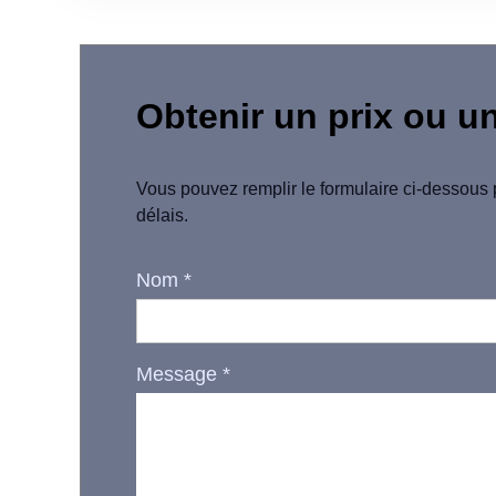
Obtenir un prix ou u
Vous pouvez remplir le formulaire ci-dessous 
délais.
Nom
*
Message
*