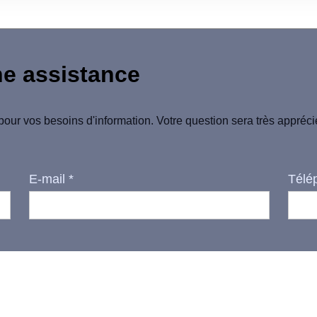
ne assistance
pour vos besoins d'information. Votre question sera très appréc
E-mail
*
Télé