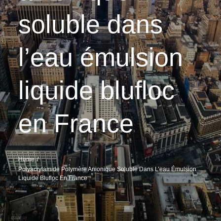
soluble dans
l’eau émulsion
liquide blufloc
en France
Home
Polyacrylamide Polymère Anionique Soluble Dans L’eau Émulsion
Liquide Blufloc En France