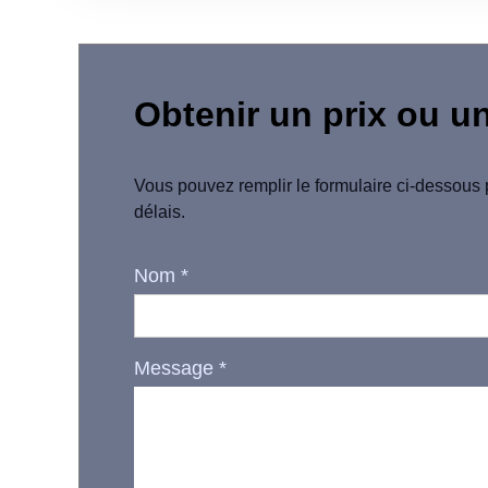
Obtenir un prix ou u
Vous pouvez remplir le formulaire ci-dessous 
délais.
Nom
*
Message
*