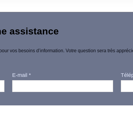
ne assistance
pour vos besoins d'information. Votre question sera très appréc
E-mail
*
Télé