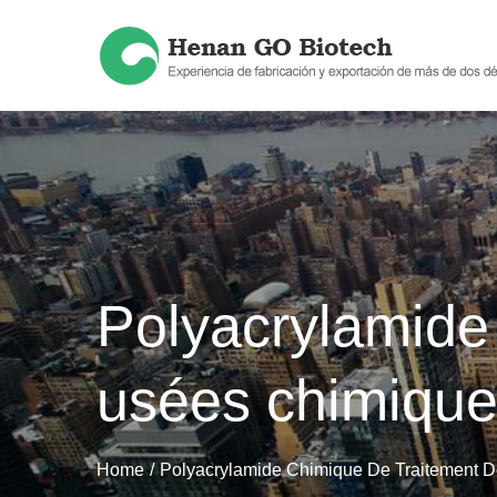
Skip
to
content
Polyacrylamide
usées chimique
Home
Polyacrylamide Chimique De Traitement 