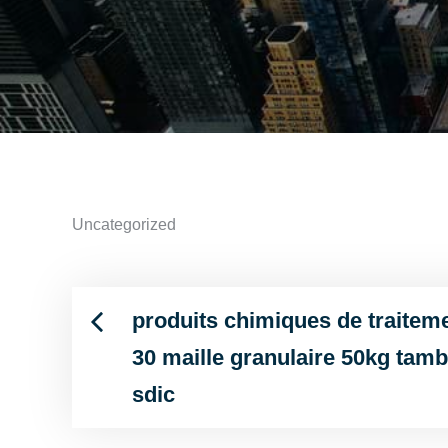
Uncategorized
produits chimiques de traiteme
Post
30 maille granulaire 50kg tam
navigation
sdic