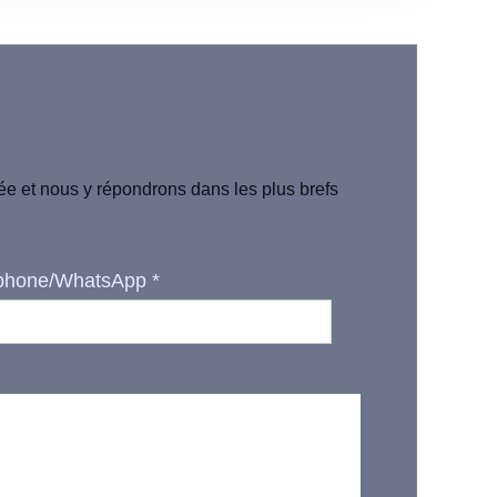
iée et nous y répondrons dans les plus brefs
phone/WhatsApp
*