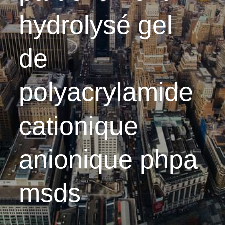
hydrolysé gel
de
polyacrylamide
cationique
anionique phpa
msds