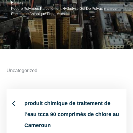
Home
Poudre Polymère Partiellement Hydrolysé Gel De Polyacrylamide
Cationique Anionique Phpa Msds
Uncategorized
Post
produit chimique de traitement de
l’eau tcca 90 comprimés de chlore au
navigation
Cameroun