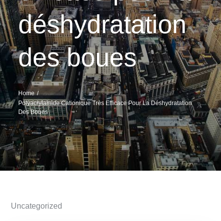
déshydratation
des boues
Home
Polyacrylamide Cationique Très Efficace Pour La Déshydratation
Des Boues
Uncategorized