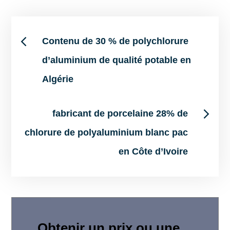
Post
Contenu de 30 % de polychlorure
d’aluminium de qualité potable en
navigation
Algérie
fabricant de porcelaine 28% de
chlorure de polyaluminium blanc pac
en Côte d’Ivoire
Obtenir un prix ou une