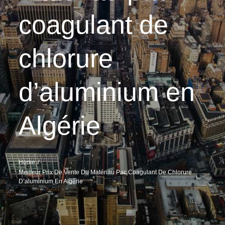
coagulant de
chlorure
d’aluminium en
Algérie
Home
Meilleur Prix De Vente Du Matériau Pac Coagulant De Chlorure
D’aluminium En Algérie