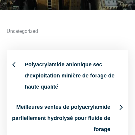
Uncategorized
Post
Polyacrylamide anionique sec
d’exploitation minière de forage de
navigation
haute qualité
Meilleures ventes de polyacrylamide
partiellement hydrolysé pour fluide de
forage