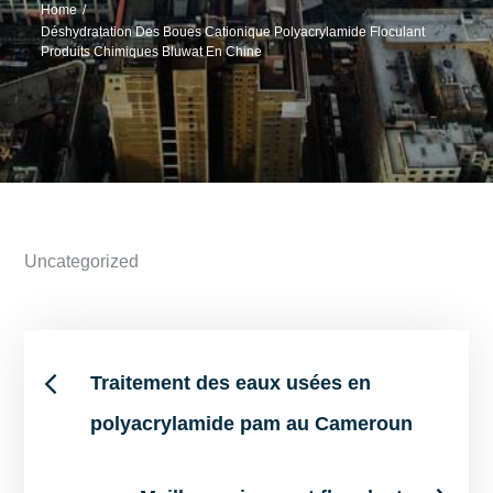
Home
Déshydratation Des Boues Cationique Polyacrylamide Floculant
Produits Chimiques Bluwat En Chine
Uncategorized
Post
Traitement des eaux usées en
polyacrylamide pam au Cameroun
navigation