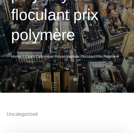
floculant prix
polymère
Home
Cpam Cationique Polyacrylamide Floculant Prix Polymère
Uncategorized