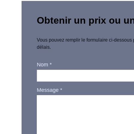
Obtenir un prix ou u
Vous pouvez remplir le formulaire ci-dessous 
délais.
Nom
*
Message
*