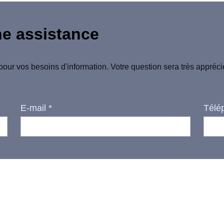
ne assistance
pour vos besoins d'information. Votre question sera très appréc
E-mail
*
Télé