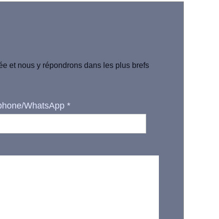
iée et nous y répondrons dans les plus brefs
phone/WhatsApp
*