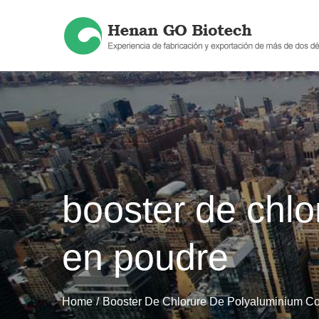
Skip
to
content
booster de chlo
en poudre
Home
Booster De Chlorure De Polyaluminium C