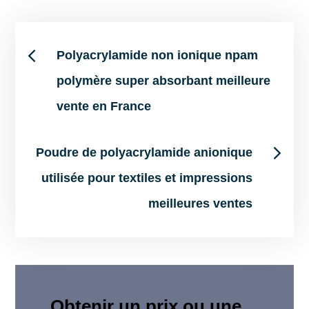
Post
Polyacrylamide non ionique npam
polymère super absorbant meilleure
navigation
vente en France
Poudre de polyacrylamide anionique
utilisée pour textiles et impressions
meilleures ventes
Obtenir un prix ou une