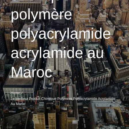
polymère
polyacrylamide
acrylamide au
Maroc
Home
Le Meilleur Produit Chimique Polymère Polyacrylamide Acrylamide
Au Maroc