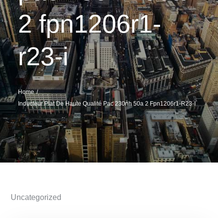
2 fpn1206r1-
r23-i
Home
Inducteur Plat De Haute Qualité Pac 230nh 50a 2 Fpn1206r1-R23-I
Uncategorized