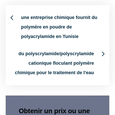
Post
une entreprise chimique fournit du
polymère en poudre de
navigation
polyacrylamide en Tunisie
du polyscrylamide/polyscrylamide
cationique floculant polymère
chimique pour le traitement de l’eau
Obtenir un prix ou une