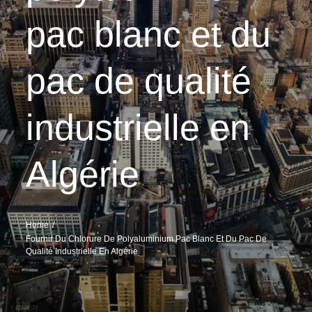
pac blanc et du
pac de qualité
industrielle en
Algérie
Home
Fournir Du Chlorure De Polyaluminium Pac Blanc Et Du Pac De
Qualité Industrielle En Algérie