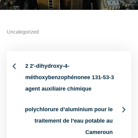
Uncategorized
Post
2 2′-dihydroxy-4-
méthoxybenzophénonee 131-53-3
navigation
agent auxiliaire chimique
polychlorure d’aluminium pour le
traitement de l’eau potable au
Cameroun