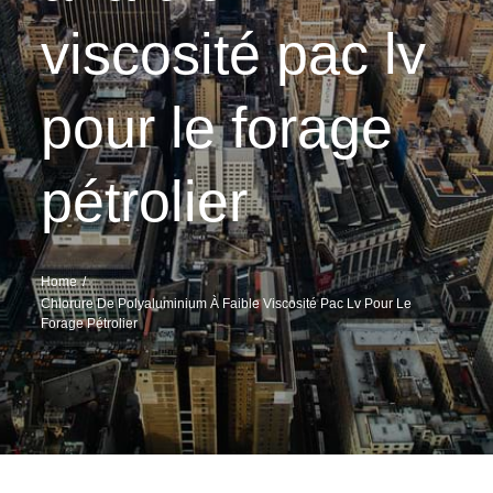
viscosité pac lv
pour le forage
pétrolier
Home
Chlorure De Polyaluminium À Faible Viscosité Pac Lv Pour Le
Forage Pétrolier