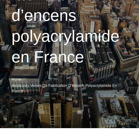
d’encens
polyacrylamide
en France
Home
Meilleures Ventes De Fabrication D’encens Polyacrylamide En
France