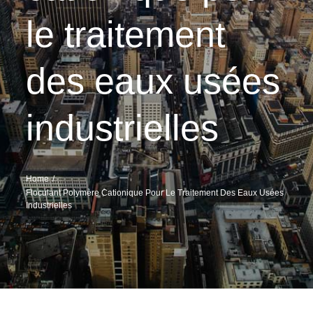
le traitement
des eaux usées
industrielles
Home
Floculant Polymère Cationique Pour Le Traitement Des Eaux Usées
Industrielles