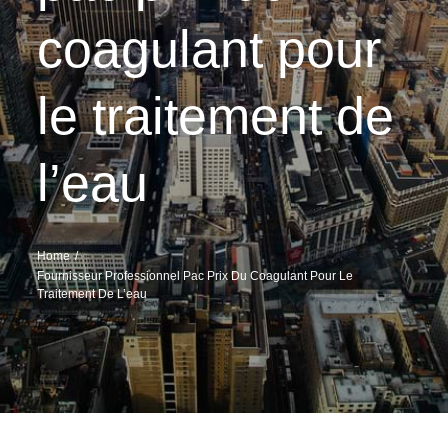
coagulant pour
le traitement de
l’eau
Home
Fournisseur Professionnel Pac Prix Du Coagulant Pour Le
Traitement De L’eau