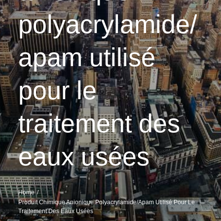
polyacrylamide/
apam utilisé
pour le
traitement des
eaux usées
Home
Produit Chimique Anionique Polyacrylamide/apam Utilisé Pour Le
Traitement Des Eaux Usées