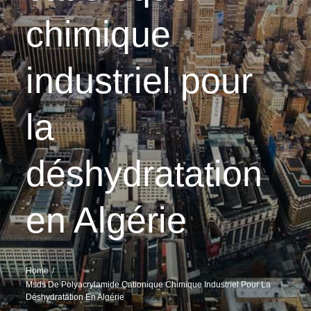
chimique
industriel pour
la
déshydratation
en Algérie
Home
Msds De Polyacrylamide Cationique Chimique Industriel Pour La
Déshydratation En Algérie