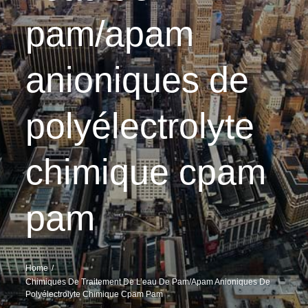
pam/apam
anioniques de
polyélectrolyte
chimique cpam
pam
Home
Chimiques De Traitement De L’eau De Pam/apam Anioniques De
Polyélectrolyte Chimique Cpam Pam