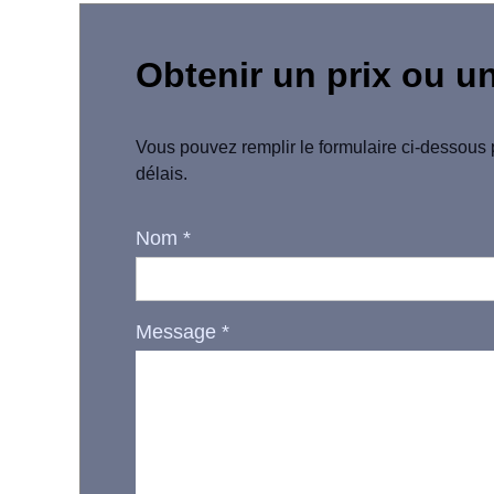
Obtenir un prix ou u
Vous pouvez remplir le formulaire ci-dessous 
délais.
Nom
*
Message
*