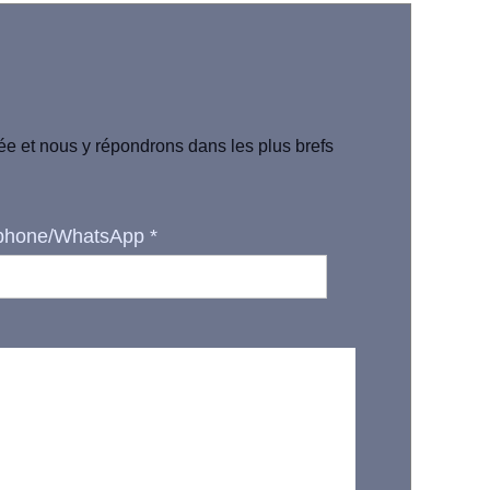
iée et nous y répondrons dans les plus brefs
phone/WhatsApp
*