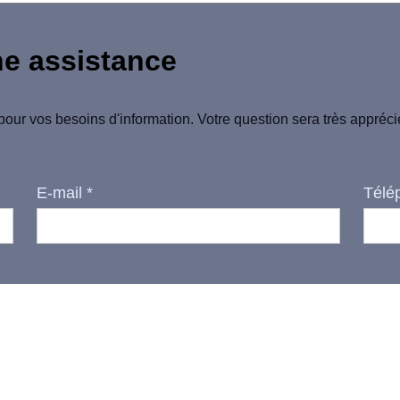
ne assistance
pour vos besoins d'information. Votre question sera très appréc
E-mail
*
Télé