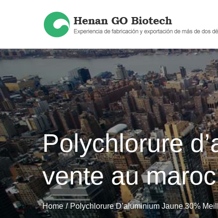
Skip
to
content
Polychlorure d
vente au maroc
Home
Polychlorure D’aluminium Jaune 30% Meil