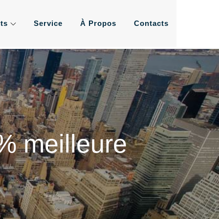
ts
Service
À Propos
Contacts
ement de l'eau les plus
us
% meilleure