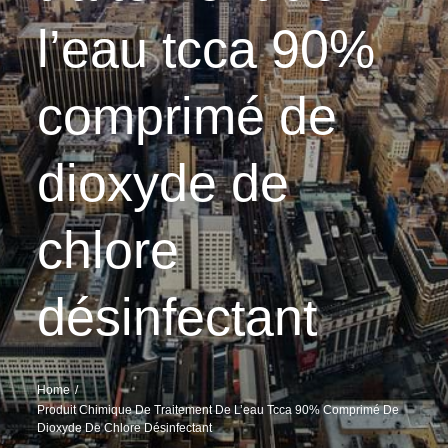
l’eau tcca 90%
comprimé de
dioxyde de
chlore
désinfectant
Home
Produit Chimique De Traitement De L’eau Tcca 90% Comprimé De
Dioxyde De Chlore Désinfectant