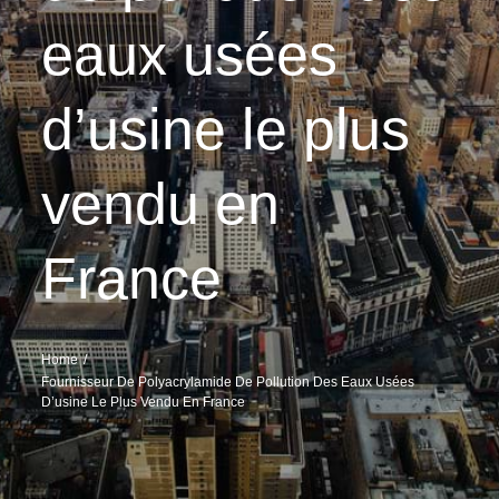
eaux usées
d’usine le plus
vendu en
France
Home
Fournisseur De Polyacrylamide De Pollution Des Eaux Usées
D’usine Le Plus Vendu En France