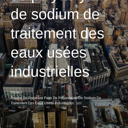
de sodium de
traitement des
eaux usées
industrielles
Home
Poudre De Polymère Paas De Polyacrylate De Sodium De
Traitement Des Eaux Usées Industrielles