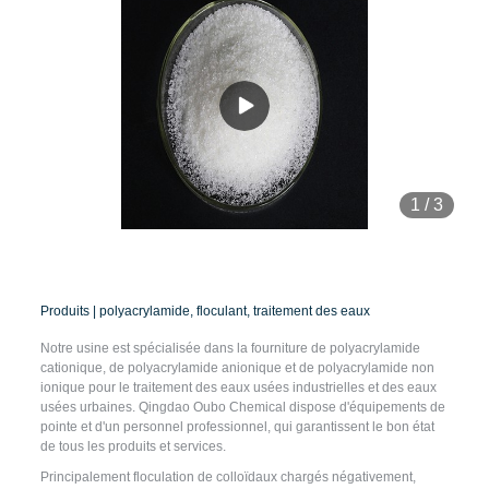
1
/
3
Produits | polyacrylamide, floculant, traitement des eaux
Notre usine est spécialisée dans la fourniture de polyacrylamide
cationique, de polyacrylamide anionique et de polyacrylamide non
ionique pour le traitement des eaux usées industrielles et des eaux
usées urbaines. Qingdao Oubo Chemical dispose d'équipements de
pointe et d'un personnel professionnel, qui garantissent le bon état
de tous les produits et services.
Principalement floculation de colloïdaux chargés négativement,