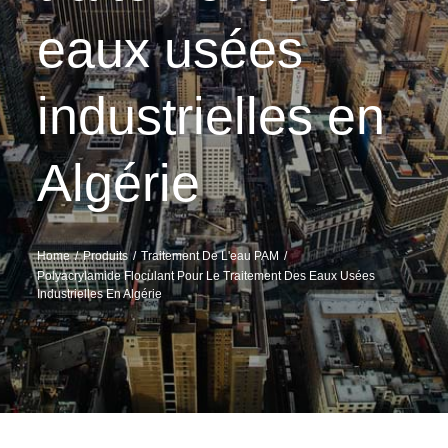
eaux usées
industrielles en
Algérie
Home
Produits
Traitement De L'eau PAM
Polyacrylamide Floculant Pour Le Traitement Des Eaux Usées
Industrielles En Algérie