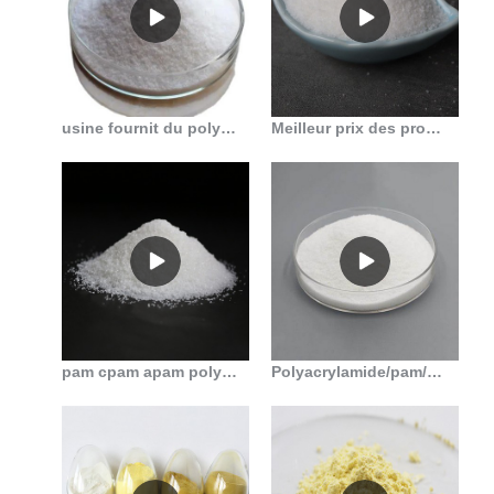
usine fournit du polyacrylamide comme produits pétrochimiques au Mali
Meilleur prix des produits chimiques perle de polyélectrolyte polyacrylamide en Algérie
pam cpam apam polyacrylamide anionique à vendre en Algérie
Polyacrylamide/pam/polymère floculant pour le traitement des eaux usées